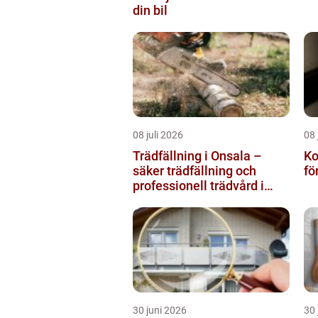
din bil
08 juli 2026
08 
Trädfällning i Onsala –
Kodl
säker trädfällning och
fö
professionell trädvård i
kustnära miljö
30 juni 2026
30 