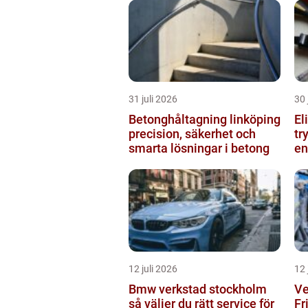
31 juli 2026
30 
Betonghåltagning linköping
El
precision, säkerhet och
tr
smarta lösningar i betong
en
12 juli 2026
12 
Bmw verkstad stockholm
Ve
så väljer du rätt service för
Fr