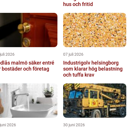
hus och fritid
juli 2026
07 juli 2026
ås malmö säker entré
Industrigolv helsingborg
r bostäder och företag
som klarar hög belastning
och tuffa krav
juni 2026
30 juni 2026