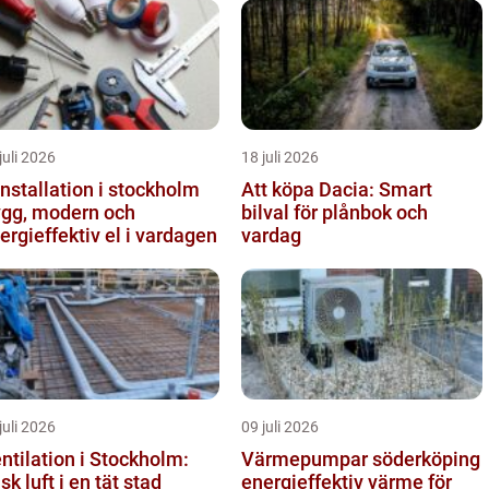
juli 2026
18 juli 2026
installation i stockholm
Att köpa Dacia: Smart
ygg, modern och
bilval för plånbok och
ergieffektiv el i vardagen
vardag
juli 2026
09 juli 2026
ntilation i Stockholm:
Värmepumpar söderköping
isk luft i en tät stad
energieffektiv värme för