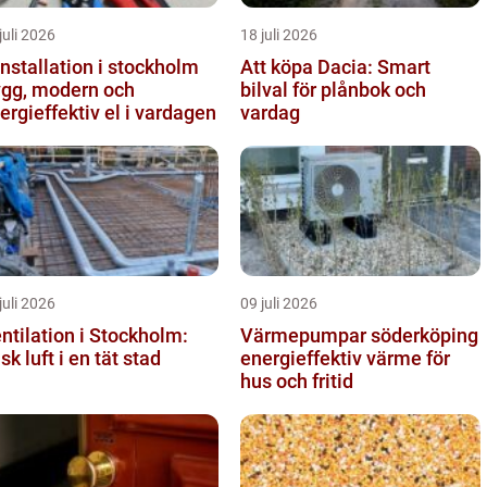
juli 2026
18 juli 2026
installation i stockholm
Att köpa Dacia: Smart
ygg, modern och
bilval för plånbok och
ergieffektiv el i vardagen
vardag
juli 2026
09 juli 2026
ntilation i Stockholm:
Värmepumpar söderköping
isk luft i en tät stad
energieffektiv värme för
hus och fritid