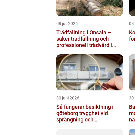
08 juli 2026
08 
Trädfällning i Onsala –
Kodl
säker trädfällning och
fö
professionell trädvård i
kustnära miljö
30 juni 2026
30 
Så fungerar besiktning i
Ba
göteborg trygghet vid
malmö s
sprängning och
nä
markarbeten