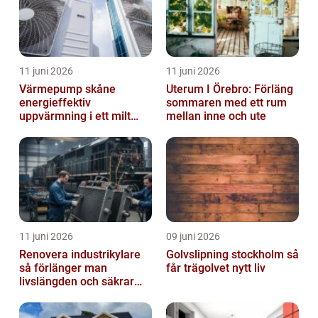
11 juni 2026
11 juni 2026
Värmepump skåne
Uterum I Örebro: Förläng
energieffektiv
sommaren med ett rum
uppvärmning i ett milt
mellan inne och ute
klimat
11 juni 2026
09 juni 2026
Renovera industrikylare
Golvslipning stockholm så
så förlänger man
får trägolvet nytt liv
livslängden och säkrar
driften