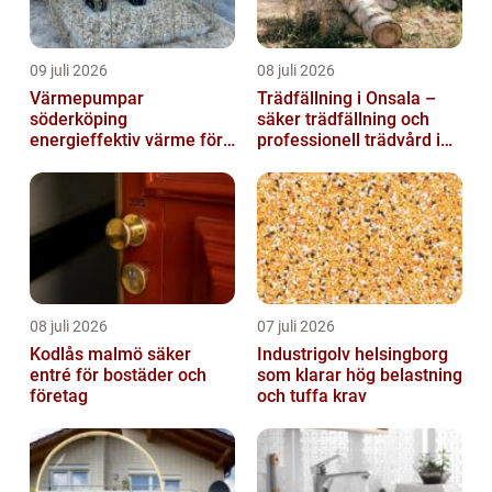
09 juli 2026
08 juli 2026
Värmepumpar
Trädfällning i Onsala –
söderköping
säker trädfällning och
energieffektiv värme för
professionell trädvård i
hus och fritid
kustnära miljö
08 juli 2026
07 juli 2026
Kodlås malmö säker
Industrigolv helsingborg
entré för bostäder och
som klarar hög belastning
företag
och tuffa krav