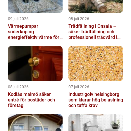
09 juli 2026
08 juli 2026
Värmepumpar
Trädfällning i Onsala –
söderköping
säker trädfällning och
energieffektiv värme för
professionell trädvård i
hus och fritid
kustnära miljö
08 juli 2026
07 juli 2026
Kodlås malmö säker
Industrigolv helsingborg
entré för bostäder och
som klarar hög belastning
företag
och tuffa krav