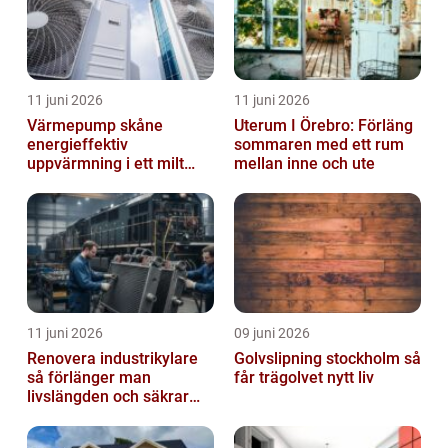
11 juni 2026
11 juni 2026
Värmepump skåne
Uterum I Örebro: Förläng
energieffektiv
sommaren med ett rum
uppvärmning i ett milt
mellan inne och ute
klimat
11 juni 2026
09 juni 2026
Renovera industrikylare
Golvslipning stockholm så
så förlänger man
får trägolvet nytt liv
livslängden och säkrar
driften