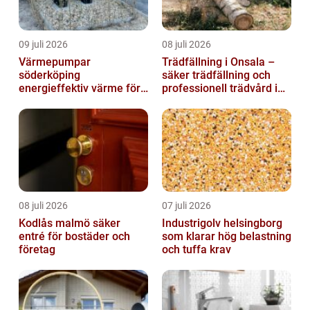
09 juli 2026
08 juli 2026
Värmepumpar
Trädfällning i Onsala –
söderköping
säker trädfällning och
energieffektiv värme för
professionell trädvård i
hus och fritid
kustnära miljö
08 juli 2026
07 juli 2026
Kodlås malmö säker
Industrigolv helsingborg
entré för bostäder och
som klarar hög belastning
företag
och tuffa krav