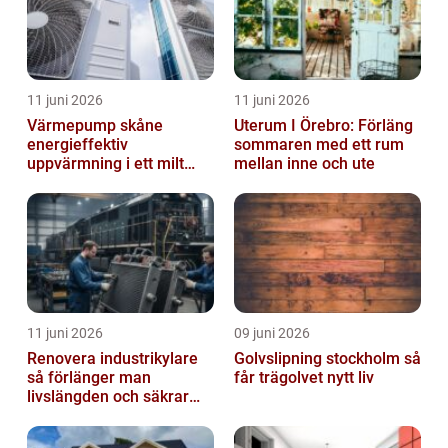
11 juni 2026
11 juni 2026
Värmepump skåne
Uterum I Örebro: Förläng
energieffektiv
sommaren med ett rum
uppvärmning i ett milt
mellan inne och ute
klimat
11 juni 2026
09 juni 2026
Renovera industrikylare
Golvslipning stockholm så
så förlänger man
får trägolvet nytt liv
livslängden och säkrar
driften