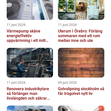
11 juni 2026
11 juni 2026
Värmepump skåne
Uterum I Örebro: Förläng
energieffektiv
sommaren med ett rum
uppvärmning i ett milt
mellan inne och ute
klimat
11 juni 2026
09 juni 2026
Renovera industrikylare
Golvslipning stockholm så
så förlänger man
får trägolvet nytt liv
livslängden och säkrar
driften