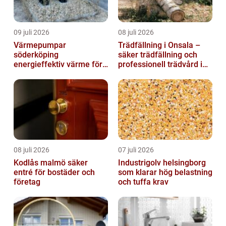
09 juli 2026
08 juli 2026
Värmepumpar
Trädfällning i Onsala –
söderköping
säker trädfällning och
energieffektiv värme för
professionell trädvård i
hus och fritid
kustnära miljö
08 juli 2026
07 juli 2026
Kodlås malmö säker
Industrigolv helsingborg
entré för bostäder och
som klarar hög belastning
företag
och tuffa krav