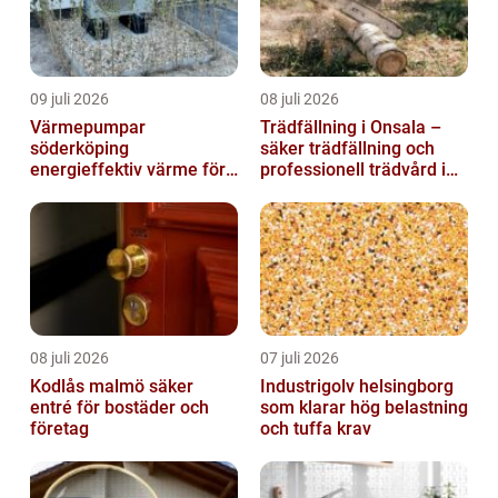
09 juli 2026
08 juli 2026
Värmepumpar
Trädfällning i Onsala –
söderköping
säker trädfällning och
energieffektiv värme för
professionell trädvård i
hus och fritid
kustnära miljö
08 juli 2026
07 juli 2026
Kodlås malmö säker
Industrigolv helsingborg
entré för bostäder och
som klarar hög belastning
företag
och tuffa krav