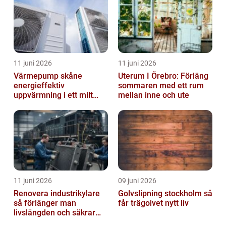
11 juni 2026
11 juni 2026
Värmepump skåne
Uterum I Örebro: Förläng
energieffektiv
sommaren med ett rum
uppvärmning i ett milt
mellan inne och ute
klimat
11 juni 2026
09 juni 2026
Renovera industrikylare
Golvslipning stockholm så
så förlänger man
får trägolvet nytt liv
livslängden och säkrar
driften