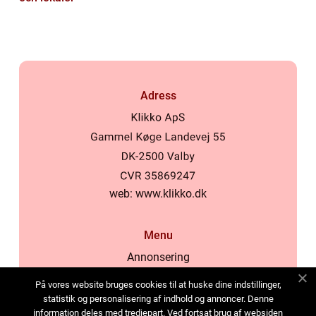
Adress
web:
www.klikko.dk
Menu
Annonsering
Om oss
På vores website bruges cookies til at huske dine indstillinger,
Cookies
statistik og personalisering af indhold og annoncer. Denne
information deles med tredjepart. Ved fortsat brug af websiden
Kontakta oss