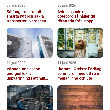
30 juni 2026
30 juni 2026
Så fungerar kranbil
Avloppsspolning
smarta lyft och säkra
göteborg så håller du
transporter i vardagen
rören fria från stopp
11 juni 2026
11 juni 2026
Värmepump skåne
Uterum I Örebro: Förläng
energieffektiv
sommaren med ett rum
uppvärmning i ett milt
mellan inne och ute
klimat