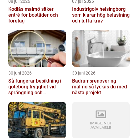
08 juli 2026
07 juli 2026
Kodlås malmö säker
Industrigolv helsingborg
entré för bostäder och
som klarar hög belastning
företag
och tuffa krav
30 juni 2026
30 juni 2026
Så fungerar besiktning i
Badrumsrenovering i
göteborg trygghet vid
malmö så lyckas du med
sprängning och
nästa projekt
markarbeten