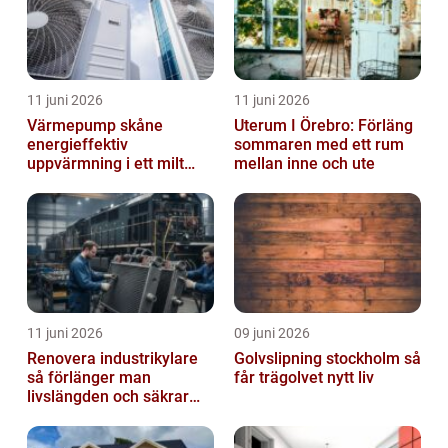
11 juni 2026
11 juni 2026
Värmepump skåne
Uterum I Örebro: Förläng
energieffektiv
sommaren med ett rum
uppvärmning i ett milt
mellan inne och ute
klimat
11 juni 2026
09 juni 2026
Renovera industrikylare
Golvslipning stockholm så
så förlänger man
får trägolvet nytt liv
livslängden och säkrar
driften