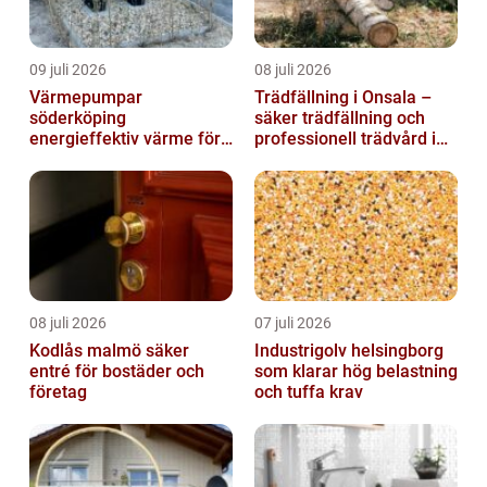
09 juli 2026
08 juli 2026
Värmepumpar
Trädfällning i Onsala –
söderköping
säker trädfällning och
energieffektiv värme för
professionell trädvård i
hus och fritid
kustnära miljö
08 juli 2026
07 juli 2026
Kodlås malmö säker
Industrigolv helsingborg
entré för bostäder och
som klarar hög belastning
företag
och tuffa krav