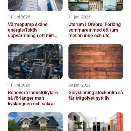
11 juni 2026
11 juni 2026
Värmepump skåne
Uterum I Örebro: Förläng
energieffektiv
sommaren med ett rum
uppvärmning i ett milt
mellan inne och ute
klimat
11 juni 2026
09 juni 2026
Renovera industrikylare
Golvslipning stockholm så
så förlänger man
får trägolvet nytt liv
livslängden och säkrar
driften