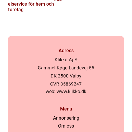
elservice för hem och
företag
Adress
web:
www.klikko.dk
Menu
Annonsering
Om oss
På vores website bruges cookies til at huske dine indstillinger,