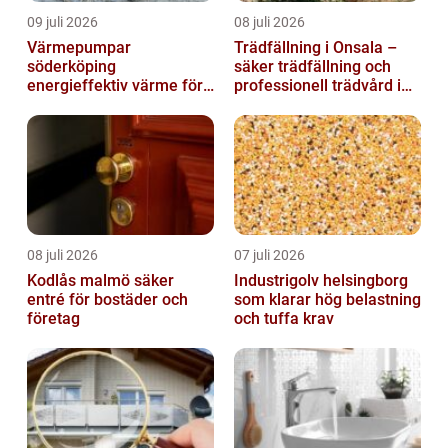
09 juli 2026
08 juli 2026
Värmepumpar
Trädfällning i Onsala –
söderköping
säker trädfällning och
energieffektiv värme för
professionell trädvård i
hus och fritid
kustnära miljö
08 juli 2026
07 juli 2026
Kodlås malmö säker
Industrigolv helsingborg
entré för bostäder och
som klarar hög belastning
företag
och tuffa krav