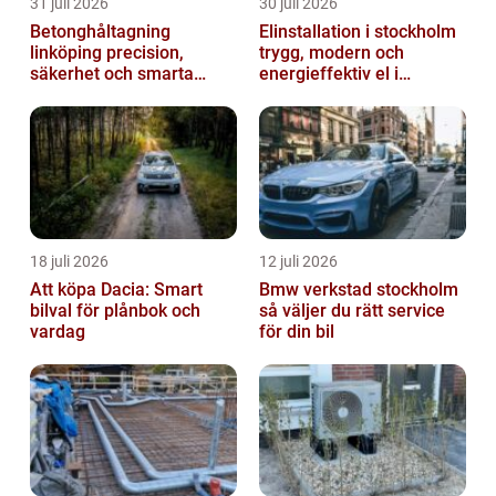
31 juli 2026
30 juli 2026
Betonghåltagning
Elinstallation i stockholm
linköping precision,
trygg, modern och
säkerhet och smarta
energieffektiv el i
lösningar i betong
vardagen
18 juli 2026
12 juli 2026
Att köpa Dacia: Smart
Bmw verkstad stockholm
bilval för plånbok och
så väljer du rätt service
vardag
för din bil