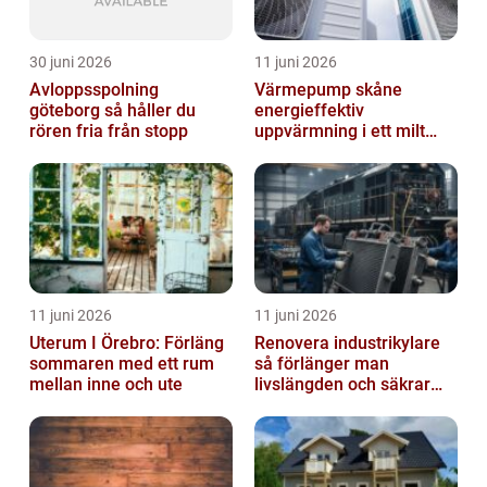
30 juni 2026
11 juni 2026
Avloppsspolning
Värmepump skåne
göteborg så håller du
energieffektiv
rören fria från stopp
uppvärmning i ett milt
klimat
11 juni 2026
11 juni 2026
Uterum I Örebro: Förläng
Renovera industrikylare
sommaren med ett rum
så förlänger man
mellan inne och ute
livslängden och säkrar
driften