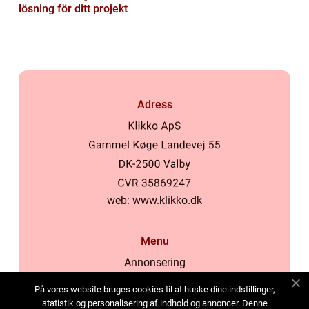
lösning för ditt projekt
Adress
web:
www.klikko.dk
Menu
Annonsering
Om oss
På vores website bruges cookies til at huske dine indstillinger,
Cookies
statistik og personalisering af indhold og annoncer. Denne