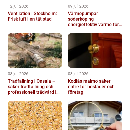
12 juli 2026
09 juli 2026
Ventilation i Stockholm:
Värmepumpar
Frisk luft i en tät stad
söderköping
energieffektiv värme för
hus och fritid
08 juli 2026
08 juli 2026
Trädfällning i Onsala –
Kodlås malmö säker
säker trädfällning och
entré för bostäder och
professionell trädvård i
företag
kustnära miljö