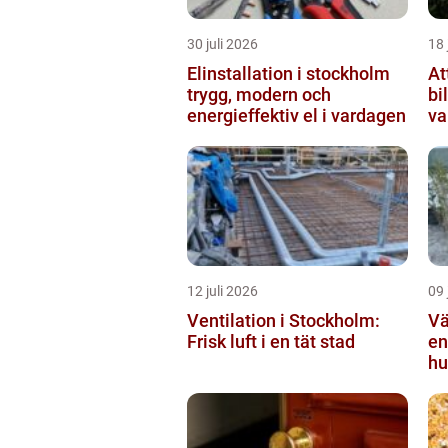
30 juli 2026
18 
Elinstallation i stockholm
At
trygg, modern och
bi
energieffektiv el i vardagen
va
12 juli 2026
09 
Ventilation i Stockholm:
Vä
Frisk luft i en tät stad
en
hu