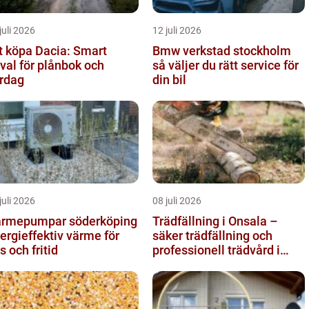
juli 2026
12 juli 2026
t köpa Dacia: Smart
Bmw verkstad stockholm
lval för plånbok och
så väljer du rätt service för
rdag
din bil
juli 2026
08 juli 2026
rmepumpar söderköping
Trädfällning i Onsala –
ergieffektiv värme för
säker trädfällning och
s och fritid
professionell trädvård i
kustnära miljö