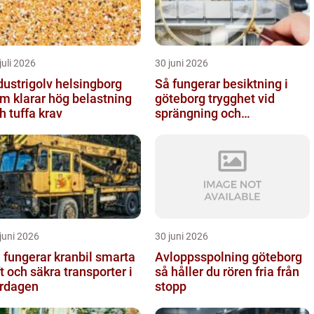
juli 2026
30 juni 2026
dustrigolv helsingborg
Så fungerar besiktning i
m klarar hög belastning
göteborg trygghet vid
h tuffa krav
sprängning och
markarbeten
juni 2026
30 juni 2026
fungerar kranbil smarta
Avloppsspolning göteborg
ft och säkra transporter i
så håller du rören fria från
rdagen
stopp