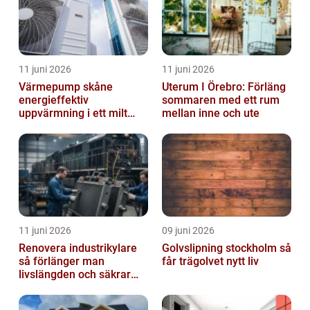
11 juni 2026
11 juni 2026
Värmepump skåne
Uterum I Örebro: Förläng
energieffektiv
sommaren med ett rum
uppvärmning i ett milt
mellan inne och ute
klimat
11 juni 2026
09 juni 2026
Renovera industrikylare
Golvslipning stockholm så
så förlänger man
får trägolvet nytt liv
livslängden och säkrar
driften