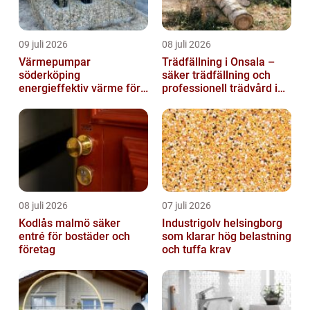
09 juli 2026
08 juli 2026
Värmepumpar
Trädfällning i Onsala –
söderköping
säker trädfällning och
energieffektiv värme för
professionell trädvård i
hus och fritid
kustnära miljö
08 juli 2026
07 juli 2026
Kodlås malmö säker
Industrigolv helsingborg
entré för bostäder och
som klarar hög belastning
företag
och tuffa krav