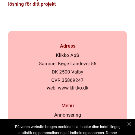
lösning för ditt projekt
Adress
web:
www.klikko.dk
Menu
Annonsering
Om oss
På vores website bruges cookies til at huske dine indstillinger,
Cookies
statistik og personalisering af indhold og annoncer. Denne