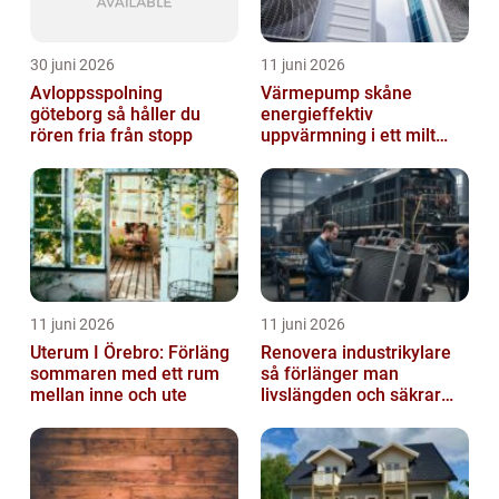
30 juni 2026
11 juni 2026
Avloppsspolning
Värmepump skåne
göteborg så håller du
energieffektiv
rören fria från stopp
uppvärmning i ett milt
klimat
11 juni 2026
11 juni 2026
Uterum I Örebro: Förläng
Renovera industrikylare
sommaren med ett rum
så förlänger man
mellan inne och ute
livslängden och säkrar
driften