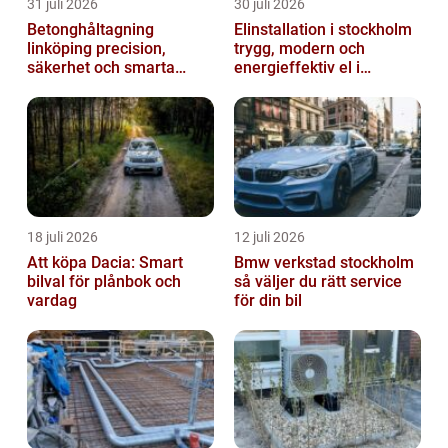
31 juli 2026
30 juli 2026
Betonghåltagning
Elinstallation i stockholm
linköping precision,
trygg, modern och
säkerhet och smarta
energieffektiv el i
lösningar i betong
vardagen
18 juli 2026
12 juli 2026
Att köpa Dacia: Smart
Bmw verkstad stockholm
bilval för plånbok och
så väljer du rätt service
vardag
för din bil