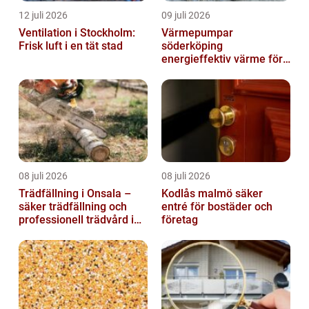
12 juli 2026
09 juli 2026
Ventilation i Stockholm:
Värmepumpar
Frisk luft i en tät stad
söderköping
energieffektiv värme för
hus och fritid
08 juli 2026
08 juli 2026
Trädfällning i Onsala –
Kodlås malmö säker
säker trädfällning och
entré för bostäder och
professionell trädvård i
företag
kustnära miljö