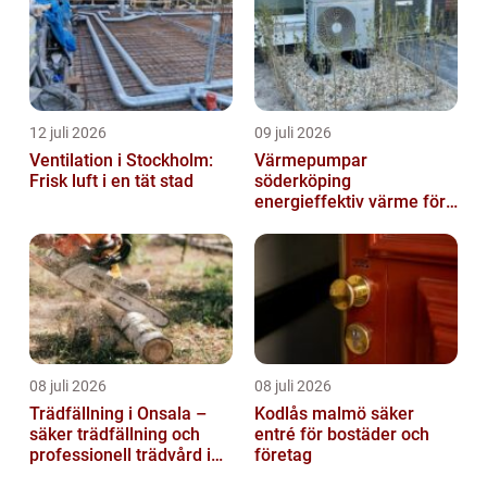
12 juli 2026
09 juli 2026
Ventilation i Stockholm:
Värmepumpar
Frisk luft i en tät stad
söderköping
energieffektiv värme för
hus och fritid
08 juli 2026
08 juli 2026
Trädfällning i Onsala –
Kodlås malmö säker
säker trädfällning och
entré för bostäder och
professionell trädvård i
företag
kustnära miljö