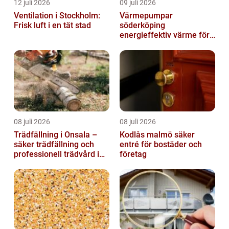
12 juli 2026
09 juli 2026
Ventilation i Stockholm:
Värmepumpar
Frisk luft i en tät stad
söderköping
energieffektiv värme för
hus och fritid
08 juli 2026
08 juli 2026
Trädfällning i Onsala –
Kodlås malmö säker
säker trädfällning och
entré för bostäder och
professionell trädvård i
företag
kustnära miljö