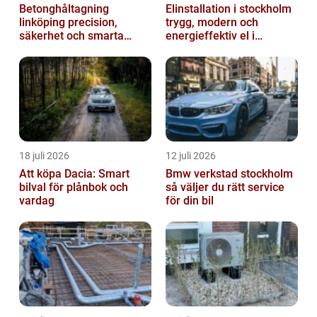
Betonghåltagning
Elinstallation i stockholm
linköping precision,
trygg, modern och
säkerhet och smarta
energieffektiv el i
lösningar i betong
vardagen
18 juli 2026
12 juli 2026
Att köpa Dacia: Smart
Bmw verkstad stockholm
bilval för plånbok och
så väljer du rätt service
vardag
för din bil