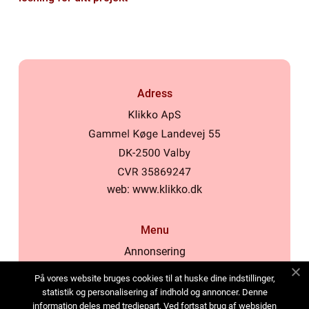
Adress
web:
www.klikko.dk
Menu
Annonsering
Om oss
På vores website bruges cookies til at huske dine indstillinger,
Cookies
statistik og personalisering af indhold og annoncer. Denne
information deles med tredjepart. Ved fortsat brug af websiden
Kontakta oss