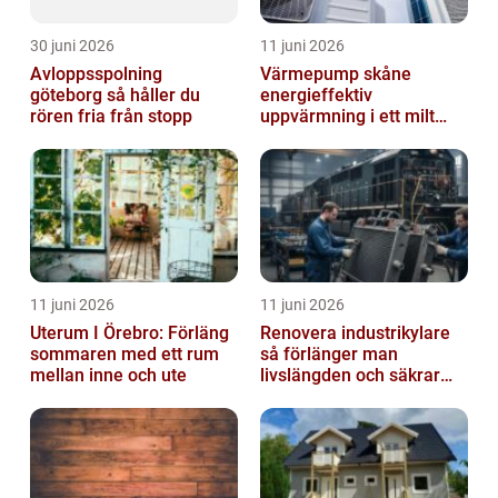
30 juni 2026
11 juni 2026
Avloppsspolning
Värmepump skåne
göteborg så håller du
energieffektiv
rören fria från stopp
uppvärmning i ett milt
klimat
11 juni 2026
11 juni 2026
Uterum I Örebro: Förläng
Renovera industrikylare
sommaren med ett rum
så förlänger man
mellan inne och ute
livslängden och säkrar
driften