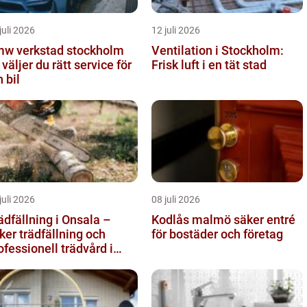
juli 2026
12 juli 2026
w verkstad stockholm
Ventilation i Stockholm:
 väljer du rätt service för
Frisk luft i en tät stad
n bil
juli 2026
08 juli 2026
ädfällning i Onsala –
Kodlås malmö säker entré
ker trädfällning och
för bostäder och företag
ofessionell trädvård i
stnära miljö