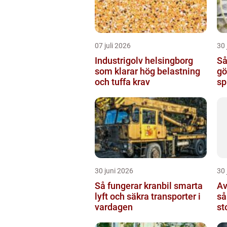
07 juli 2026
30 
Industrigolv helsingborg
Så
som klarar hög belastning
göteb
och tuffa krav
sp
ma
30 juni 2026
30 
Så fungerar kranbil smarta
Av
lyft och säkra transporter i
så
vardagen
st