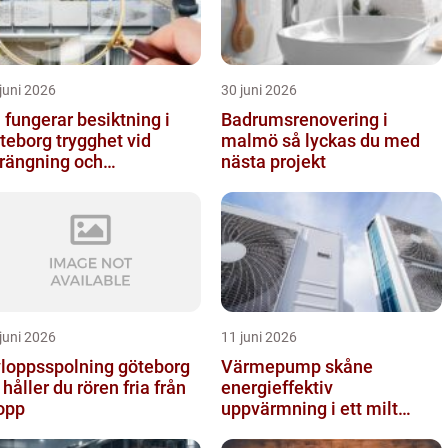
juni 2026
30 juni 2026
 fungerar besiktning i
Badrumsrenovering i
org trygghet vid
malmö så lyckas du med
rängning och
nästa projekt
rkarbeten
juni 2026
11 juni 2026
loppsspolning göteborg
Värmepump skåne
 håller du rören fria från
energieffektiv
opp
uppvärmning i ett milt
klimat