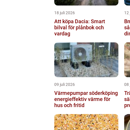
18 juli 2026
12 
Att köpa Dacia: Smart
Bm
bilval för plånbok och
så
vardag
di
09 juli 2026
08 
Värmepumpar söderköping
Tr
energieffektiv värme för
sä
hus och fritid
pr
ku