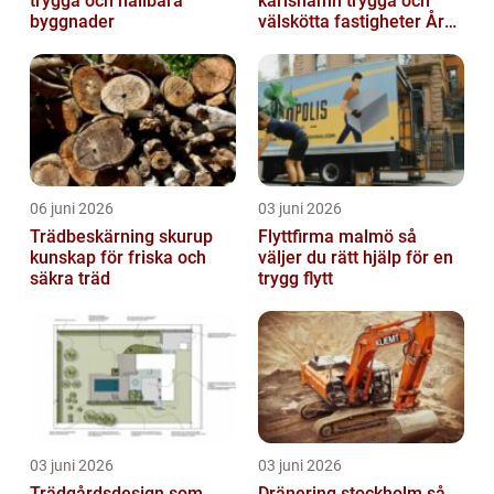
trygga och hållbara
karlshamn trygga och
byggnader
välskötta fastigheter Året
runt
06 juni 2026
03 juni 2026
Trädbeskärning skurup
Flyttfirma malmö så
kunskap för friska och
väljer du rätt hjälp för en
säkra träd
trygg flytt
03 juni 2026
03 juni 2026
Trädgårdsdesign som
Dränering stockholm så