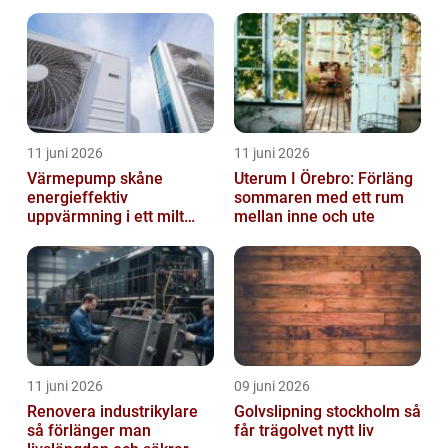
11 juni 2026
11 juni 2026
Värmepump skåne
Uterum I Örebro: Förläng
energieffektiv
sommaren med ett rum
uppvärmning i ett milt
mellan inne och ute
klimat
11 juni 2026
09 juni 2026
Renovera industrikylare
Golvslipning stockholm så
så förlänger man
får trägolvet nytt liv