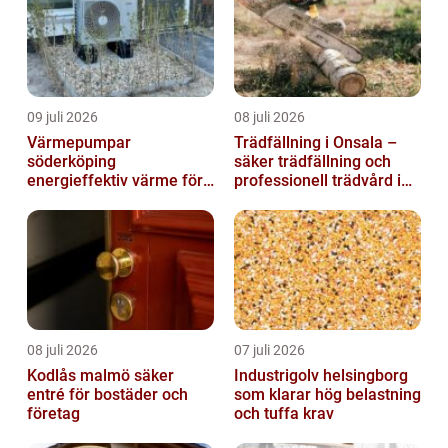
09 juli 2026
08 juli 2026
Värmepumpar
Trädfällning i Onsala –
söderköping
säker trädfällning och
energieffektiv värme för
professionell trädvård i
hus och fritid
kustnära miljö
08 juli 2026
07 juli 2026
Kodlås malmö säker
Industrigolv helsingborg
entré för bostäder och
som klarar hög belastning
företag
och tuffa krav