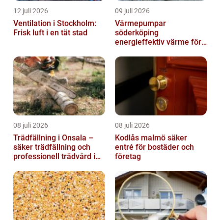
12 juli 2026
09 juli 2026
Ventilation i Stockholm:
Värmepumpar
Frisk luft i en tät stad
söderköping
energieffektiv värme för
hus och fritid
08 juli 2026
08 juli 2026
Trädfällning i Onsala –
Kodlås malmö säker
säker trädfällning och
entré för bostäder och
professionell trädvård i
företag
kustnära miljö