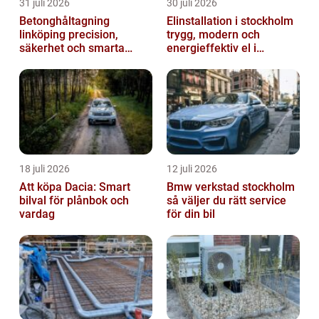
31 juli 2026
30 juli 2026
Betonghåltagning
Elinstallation i stockholm
linköping precision,
trygg, modern och
säkerhet och smarta
energieffektiv el i
lösningar i betong
vardagen
18 juli 2026
12 juli 2026
Att köpa Dacia: Smart
Bmw verkstad stockholm
bilval för plånbok och
så väljer du rätt service
vardag
för din bil