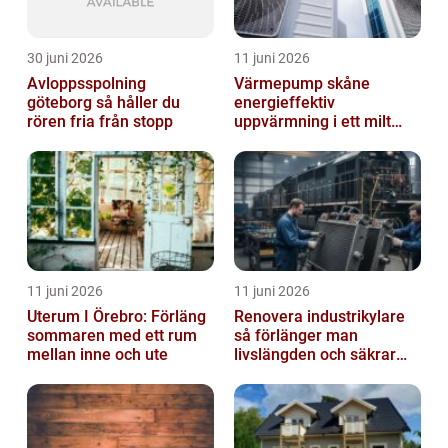
30 juni 2026
11 juni 2026
Avloppsspolning
Värmepump skåne
göteborg så håller du
energieffektiv
rören fria från stopp
uppvärmning i ett milt
klimat
11 juni 2026
11 juni 2026
Uterum I Örebro: Förläng
Renovera industrikylare
sommaren med ett rum
så förlänger man
mellan inne och ute
livslängden och säkrar
driften