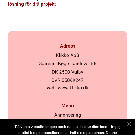
lösning för ditt projekt
Adress
web:
www.klikko.dk
Menu
Annonsering
Om oss
På vores website bruges cookies til at huske dine indstillinger,
Cookies
statistik og personalisering af indhold og annoncer. Denne