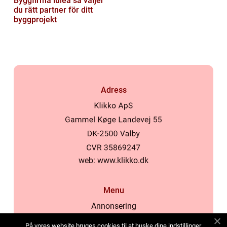
Byggfirma luleå så väljer
du rätt partner för ditt
byggprojekt
Adress
web:
www.klikko.dk
Menu
Annonsering
Om oss
På vores website bruges cookies til at huske dine indstillinger,