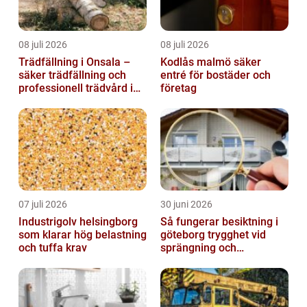
08 juli 2026
08 juli 2026
Trädfällning i Onsala –
Kodlås malmö säker
säker trädfällning och
entré för bostäder och
professionell trädvård i
företag
kustnära miljö
07 juli 2026
30 juni 2026
Industrigolv helsingborg
Så fungerar besiktning i
som klarar hög belastning
göteborg trygghet vid
och tuffa krav
sprängning och
markarbeten