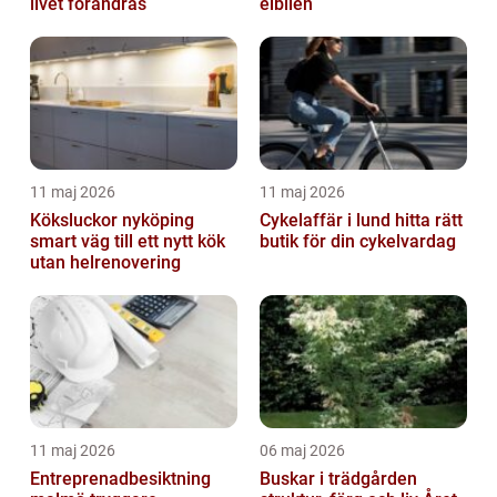
livet förändras
elbilen
11 maj 2026
11 maj 2026
Köksluckor nyköping
Cykelaffär i lund hitta rätt
smart väg till ett nytt kök
butik för din cykelvardag
utan helrenovering
11 maj 2026
06 maj 2026
Entreprenadbesiktning
Buskar i trädgården