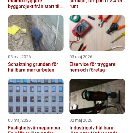
malmö tryggare
struktur, färg och liv Året
byggprojekt från start till
runt
mål
05 maj 2026
03 maj 2026
Schaktning grunden för
Elservice för tryggare
hållbara markarbeten
hem och företag
03 maj 2026
02 maj 2026
Fastighetsvärmepumpar:
Industrigolv hållbara