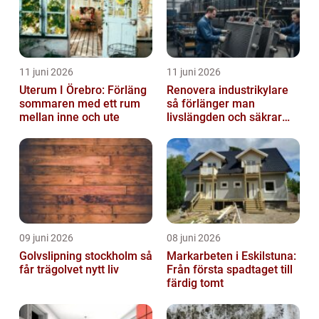
11 juni 2026
11 juni 2026
Uterum I Örebro: Förläng
Renovera industrikylare
sommaren med ett rum
så förlänger man
mellan inne och ute
livslängden och säkrar
driften
09 juni 2026
08 juni 2026
Golvslipning stockholm så
Markarbeten i Eskilstuna:
får trägolvet nytt liv
Från första spadtaget till
färdig tomt