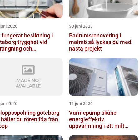
juni 2026
30 juni 2026
 fungerar besiktning i
Badrumsrenovering i
org trygghet vid
malmö så lyckas du med
rängning och
nästa projekt
rkarbeten
juni 2026
11 juni 2026
loppsspolning göteborg
Värmepump skåne
 håller du rören fria från
energieffektiv
opp
uppvärmning i ett milt
klimat