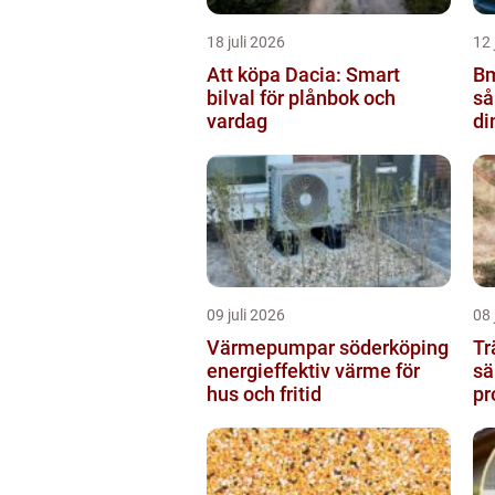
18 juli 2026
12 
Att köpa Dacia: Smart
Bm
bilval för plånbok och
så
vardag
di
09 juli 2026
08 
Värmepumpar söderköping
Tr
energieffektiv värme för
sä
hus och fritid
pr
ku