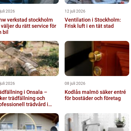
juli 2026
12 juli 2026
w verkstad stockholm
Ventilation i Stockholm:
 väljer du rätt service för
Frisk luft i en tät stad
n bil
juli 2026
08 juli 2026
ädfällning i Onsala –
Kodlås malmö säker entré
ker trädfällning och
för bostäder och företag
ofessionell trädvård i
stnära miljö