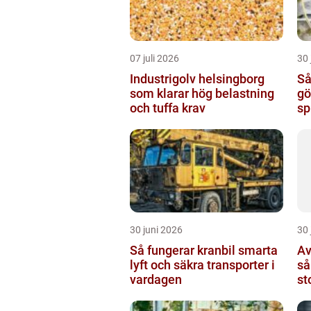
07 juli 2026
30 
Industrigolv helsingborg
Så
som klarar hög belastning
göteb
och tuffa krav
sp
ma
30 juni 2026
30 
Så fungerar kranbil smarta
Av
lyft och säkra transporter i
så
vardagen
st