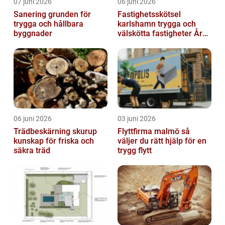
07 juni 2026
06 juni 2026
Sanering grunden för
Fastighetsskötsel
trygga och hållbara
karlshamn trygga och
byggnader
välskötta fastigheter Året
runt
06 juni 2026
03 juni 2026
Trädbeskärning skurup
Flyttfirma malmö så
kunskap för friska och
väljer du rätt hjälp för en
säkra träd
trygg flytt