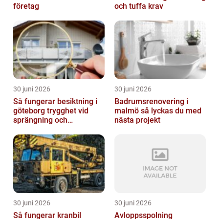
företag
och tuffa krav
30 juni 2026
30 juni 2026
Så fungerar besiktning i
Badrumsrenovering i
göteborg trygghet vid
malmö så lyckas du med
sprängning och
nästa projekt
markarbeten
30 juni 2026
30 juni 2026
Så fungerar kranbil
Avloppsspolning