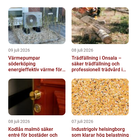
09 juli 2026
08 juli 2026
Värmepumpar
Trädfällning i Onsala –
söderköping
säker trädfällning och
energieffektiv värme för
professionell trädvård i
hus och fritid
kustnära miljö
08 juli 2026
07 juli 2026
Kodlås malmö säker
Industrigolv helsingborg
entré för bostäder och
som klarar hög belastning