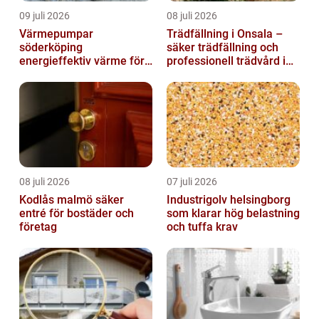
09 juli 2026
08 juli 2026
Värmepumpar
Trädfällning i Onsala –
söderköping
säker trädfällning och
energieffektiv värme för
professionell trädvård i
hus och fritid
kustnära miljö
08 juli 2026
07 juli 2026
Kodlås malmö säker
Industrigolv helsingborg
entré för bostäder och
som klarar hög belastning
företag
och tuffa krav