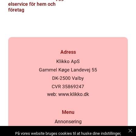
elservice för hem och
företag
Adress
web:
www.klikko.dk
Menu
Annonsering
Om oss
På vores website bruges cookies til at huske dine indstillinger,