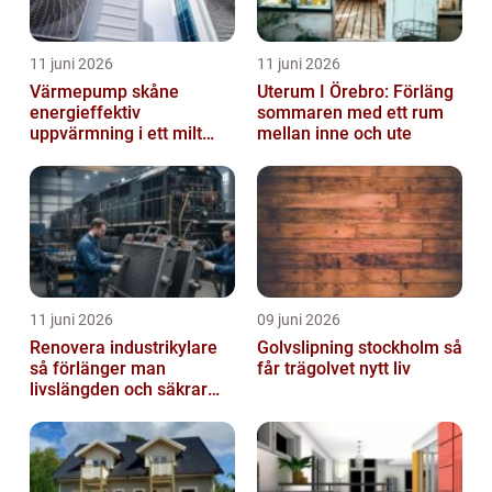
11 juni 2026
11 juni 2026
Värmepump skåne
Uterum I Örebro: Förläng
energieffektiv
sommaren med ett rum
uppvärmning i ett milt
mellan inne och ute
klimat
11 juni 2026
09 juni 2026
Renovera industrikylare
Golvslipning stockholm så
så förlänger man
får trägolvet nytt liv
livslängden och säkrar
driften