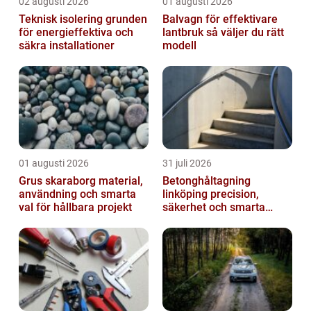
02 augusti 2026
01 augusti 2026
Teknisk isolering grunden
Balvagn för effektivare
för energieffektiva och
lantbruk så väljer du rätt
säkra installationer
modell
01 augusti 2026
31 juli 2026
Grus skaraborg material,
Betonghåltagning
användning och smarta
linköping precision,
val för hållbara projekt
säkerhet och smarta
lösningar i betong