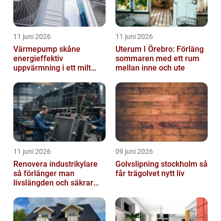
11 juni 2026
11 juni 2026
Värmepump skåne
Uterum I Örebro: Förläng
energieffektiv
sommaren med ett rum
uppvärmning i ett milt
mellan inne och ute
klimat
11 juni 2026
09 juni 2026
Renovera industrikylare
Golvslipning stockholm så
så förlänger man
får trägolvet nytt liv
livslängden och säkrar
driften