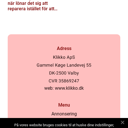
när lönar det sig att
reparera istället för att
byta?
Adress
web:
www.klikko.dk
Menu
Annonsering
Om oss
På vores website bruges cookies til at huske dine indstillinger,