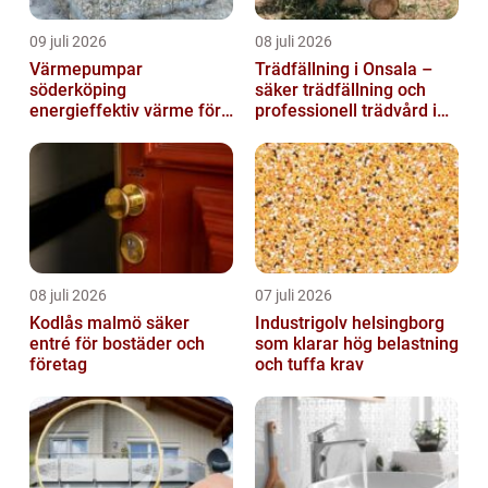
09 juli 2026
08 juli 2026
Värmepumpar
Trädfällning i Onsala –
söderköping
säker trädfällning och
energieffektiv värme för
professionell trädvård i
hus och fritid
kustnära miljö
08 juli 2026
07 juli 2026
Kodlås malmö säker
Industrigolv helsingborg
entré för bostäder och
som klarar hög belastning
företag
och tuffa krav