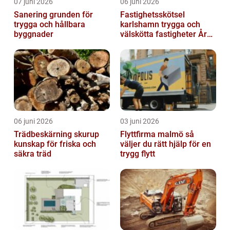
07 juni 2026
06 juni 2026
Sanering grunden för
Fastighetsskötsel
trygga och hållbara
karlshamn trygga och
byggnader
välskötta fastigheter Året
runt
06 juni 2026
03 juni 2026
Trädbeskärning skurup
Flyttfirma malmö så
kunskap för friska och
väljer du rätt hjälp för en
säkra träd
trygg flytt