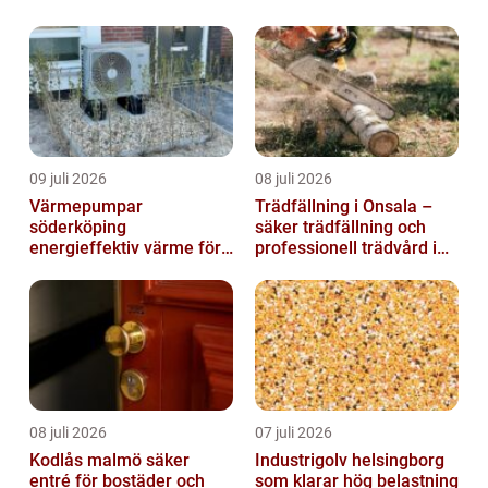
09 juli 2026
08 juli 2026
Värmepumpar
Trädfällning i Onsala –
söderköping
säker trädfällning och
energieffektiv värme för
professionell trädvård i
hus och fritid
kustnära miljö
08 juli 2026
07 juli 2026
Kodlås malmö säker
Industrigolv helsingborg
entré för bostäder och
som klarar hög belastning