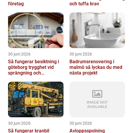
företag
och tuffa krav
30 juni 2026
30 juni 2026
Så fungerar besiktning i
Badrumsrenovering i
göteborg trygghet vid
malmö så lyckas du med
sprängning och
nästa projekt
markarbeten
30 juni 2026
30 juni 2026
Så fungerar kranbil
Avloppsspolning