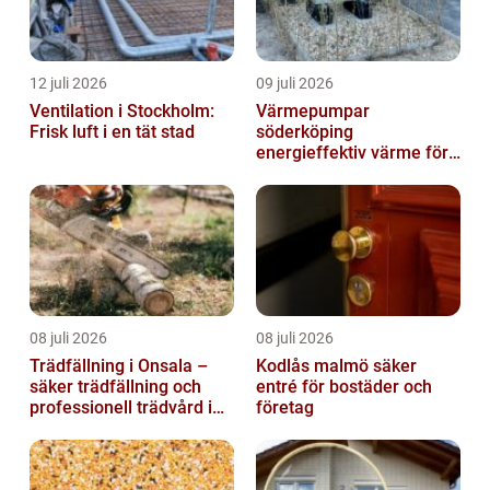
12 juli 2026
09 juli 2026
Ventilation i Stockholm:
Värmepumpar
Frisk luft i en tät stad
söderköping
energieffektiv värme för
hus och fritid
08 juli 2026
08 juli 2026
Trädfällning i Onsala –
Kodlås malmö säker
säker trädfällning och
entré för bostäder och
professionell trädvård i
företag
kustnära miljö