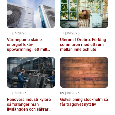
11 juni 2026
11 juni 2026
Värmepump skåne
Uterum I Örebro: Förläng
energieffektiv
sommaren med ett rum
uppvärmning i ett milt
mellan inne och ute
klimat
11 juni 2026
09 juni 2026
Renovera industrikylare
Golvslipning stockholm så
så förlänger man
får trägolvet nytt liv
livslängden och säkrar
driften