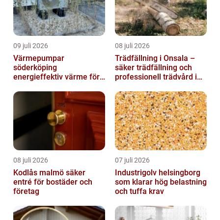
09 juli 2026
08 juli 2026
Värmepumpar
Trädfällning i Onsala –
söderköping
säker trädfällning och
energieffektiv värme för
professionell trädvård i
hus och fritid
kustnära miljö
08 juli 2026
07 juli 2026
Kodlås malmö säker
Industrigolv helsingborg
entré för bostäder och
som klarar hög belastning
företag
och tuffa krav