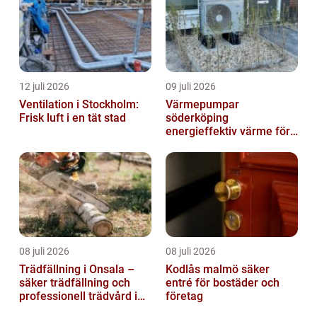
12 juli 2026
09 juli 2026
Ventilation i Stockholm:
Värmepumpar
Frisk luft i en tät stad
söderköping
energieffektiv värme för
hus och fritid
08 juli 2026
08 juli 2026
Trädfällning i Onsala –
Kodlås malmö säker
säker trädfällning och
entré för bostäder och
professionell trädvård i
företag
kustnära miljö