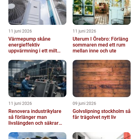
11 juni 2026
11 juni 2026
Värmepump skåne
Uterum I Örebro: Förläng
energieffektiv
sommaren med ett rum
uppvärmning i ett milt
mellan inne och ute
klimat
11 juni 2026
09 juni 2026
Renovera industrikylare
Golvslipning stockholm så
så förlänger man
får trägolvet nytt liv
livslängden och säkrar
driften