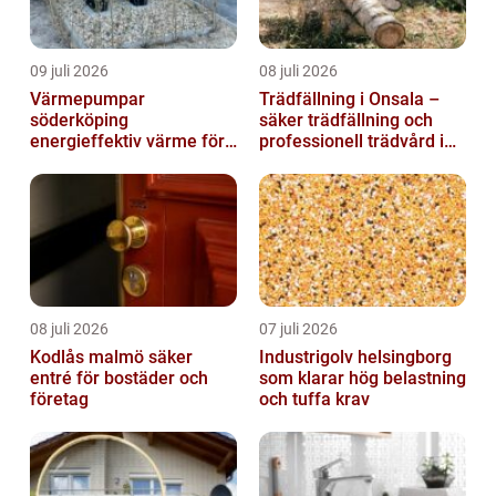
09 juli 2026
08 juli 2026
Värmepumpar
Trädfällning i Onsala –
söderköping
säker trädfällning och
energieffektiv värme för
professionell trädvård i
hus och fritid
kustnära miljö
08 juli 2026
07 juli 2026
Kodlås malmö säker
Industrigolv helsingborg
entré för bostäder och
som klarar hög belastning
företag
och tuffa krav