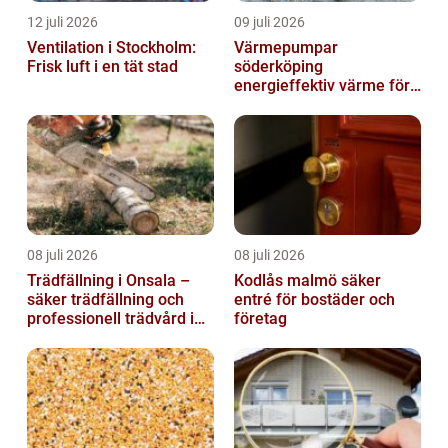
12 juli 2026
09 juli 2026
Ventilation i Stockholm:
Värmepumpar
Frisk luft i en tät stad
söderköping
energieffektiv värme för
hus och fritid
08 juli 2026
08 juli 2026
Trädfällning i Onsala –
Kodlås malmö säker
säker trädfällning och
entré för bostäder och
professionell trädvård i
företag
kustnära miljö