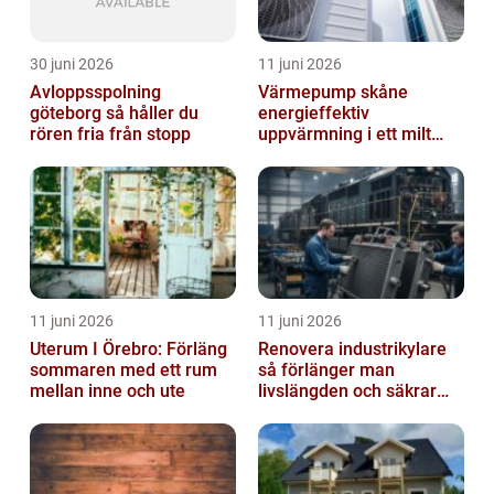
30 juni 2026
11 juni 2026
Avloppsspolning
Värmepump skåne
göteborg så håller du
energieffektiv
rören fria från stopp
uppvärmning i ett milt
klimat
11 juni 2026
11 juni 2026
Uterum I Örebro: Förläng
Renovera industrikylare
sommaren med ett rum
så förlänger man
mellan inne och ute
livslängden och säkrar
driften