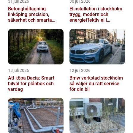
31 juli 2026
30 juli 2026
Betonghåltagning
Elinstallation i stockholm
linköping precision,
trygg, modern och
säkerhet och smarta
energieffektiv el i
lösningar i betong
vardagen
18 juli 2026
12 juli 2026
Att köpa Dacia: Smart
Bmw verkstad stockholm
bilval för plånbok och
så väljer du rätt service
vardag
för din bil