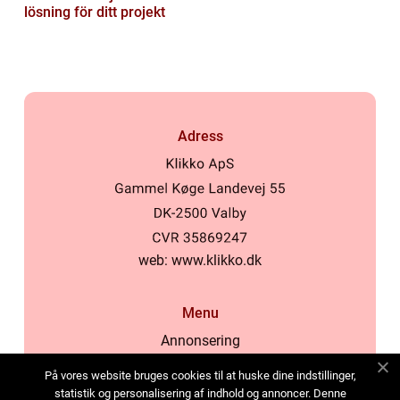
lösning för ditt projekt
Adress
web:
www.klikko.dk
Menu
Annonsering
Om oss
På vores website bruges cookies til at huske dine indstillinger,
Cookies
statistik og personalisering af indhold og annoncer. Denne