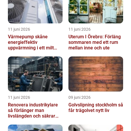
11 juni 2026
11 juni 2026
Värmepump skåne
Uterum I Örebro: Förläng
energieffektiv
sommaren med ett rum
uppvärmning i ett milt
mellan inne och ute
klimat
11 juni 2026
09 juni 2026
Renovera industrikylare
Golvslipning stockholm så
så förlänger man
får trägolvet nytt liv
livslängden och säkrar
driften