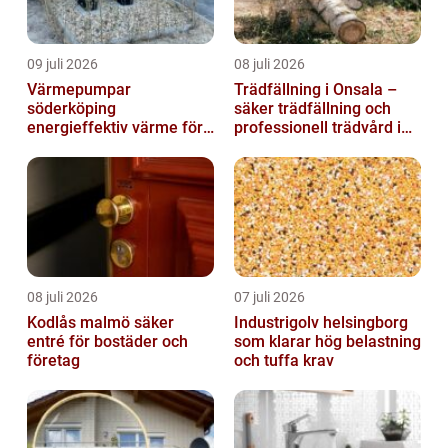
09 juli 2026
08 juli 2026
Värmepumpar
Trädfällning i Onsala –
söderköping
säker trädfällning och
energieffektiv värme för
professionell trädvård i
hus och fritid
kustnära miljö
08 juli 2026
07 juli 2026
Kodlås malmö säker
Industrigolv helsingborg
entré för bostäder och
som klarar hög belastning
företag
och tuffa krav