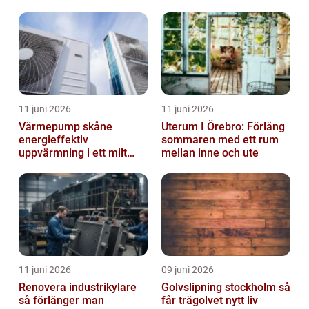
11 juni 2026
11 juni 2026
Värmepump skåne
Uterum I Örebro: Förläng
energieffektiv
sommaren med ett rum
uppvärmning i ett milt
mellan inne och ute
klimat
11 juni 2026
09 juni 2026
Renovera industrikylare
Golvslipning stockholm så
så förlänger man
får trägolvet nytt liv