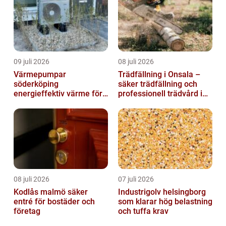
09 juli 2026
08 juli 2026
Värmepumpar
Trädfällning i Onsala –
söderköping
säker trädfällning och
energieffektiv värme för
professionell trädvård i
hus och fritid
kustnära miljö
08 juli 2026
07 juli 2026
Kodlås malmö säker
Industrigolv helsingborg
entré för bostäder och
som klarar hög belastning
företag
och tuffa krav