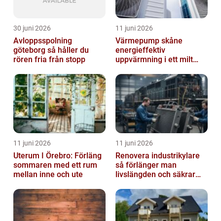
30 juni 2026
11 juni 2026
Avloppsspolning
Värmepump skåne
göteborg så håller du
energieffektiv
rören fria från stopp
uppvärmning i ett milt
klimat
11 juni 2026
11 juni 2026
Uterum I Örebro: Förläng
Renovera industrikylare
sommaren med ett rum
så förlänger man
mellan inne och ute
livslängden och säkrar
driften