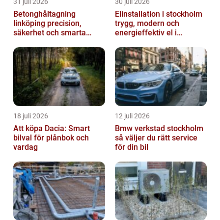
31 juli 2026
30 juli 2026
Betonghåltagning
Elinstallation i stockholm
linköping precision,
trygg, modern och
säkerhet och smarta
energieffektiv el i
lösningar i betong
vardagen
18 juli 2026
12 juli 2026
Att köpa Dacia: Smart
Bmw verkstad stockholm
bilval för plånbok och
så väljer du rätt service
vardag
för din bil