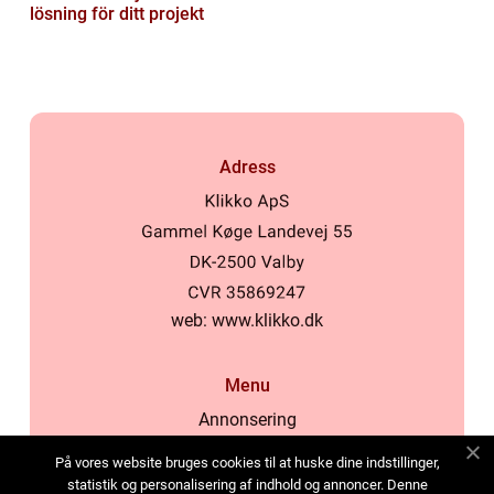
lösning för ditt projekt
Adress
web:
www.klikko.dk
Menu
Annonsering
Om oss
På vores website bruges cookies til at huske dine indstillinger,
Cookies
statistik og personalisering af indhold og annoncer. Denne