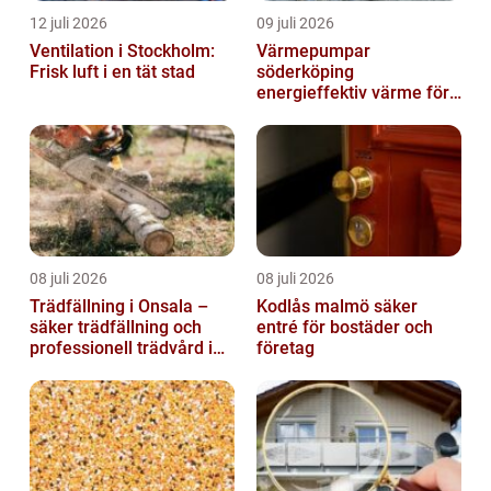
12 juli 2026
09 juli 2026
Ventilation i Stockholm:
Värmepumpar
Frisk luft i en tät stad
söderköping
energieffektiv värme för
hus och fritid
08 juli 2026
08 juli 2026
Trädfällning i Onsala –
Kodlås malmö säker
säker trädfällning och
entré för bostäder och
professionell trädvård i
företag
kustnära miljö