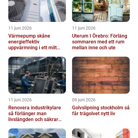
11 juni 2026
11 juni 2026
Värmepump skåne
Uterum I Örebro: Förläng
energieffektiv
sommaren med ett rum
uppvärmning i ett milt
mellan inne och ute
klimat
11 juni 2026
09 juni 2026
Renovera industrikylare
Golvslipning stockholm så
så förlänger man
får trägolvet nytt liv
livslängden och säkrar
driften