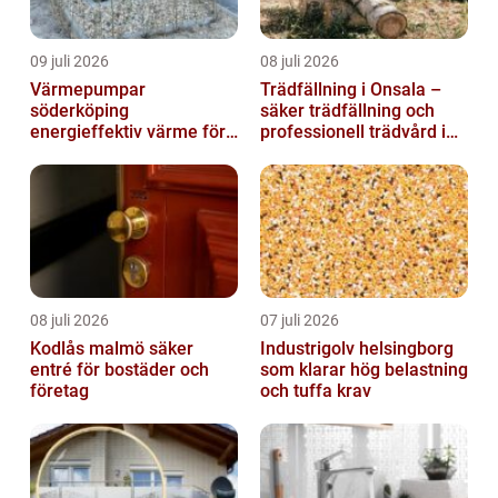
09 juli 2026
08 juli 2026
Värmepumpar
Trädfällning i Onsala –
söderköping
säker trädfällning och
energieffektiv värme för
professionell trädvård i
hus och fritid
kustnära miljö
08 juli 2026
07 juli 2026
Kodlås malmö säker
Industrigolv helsingborg
entré för bostäder och
som klarar hög belastning
företag
och tuffa krav