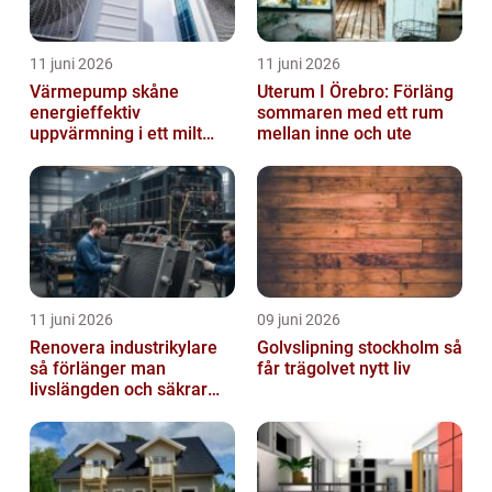
11 juni 2026
11 juni 2026
Värmepump skåne
Uterum I Örebro: Förläng
energieffektiv
sommaren med ett rum
uppvärmning i ett milt
mellan inne och ute
klimat
11 juni 2026
09 juni 2026
Renovera industrikylare
Golvslipning stockholm så
så förlänger man
får trägolvet nytt liv
livslängden och säkrar
driften