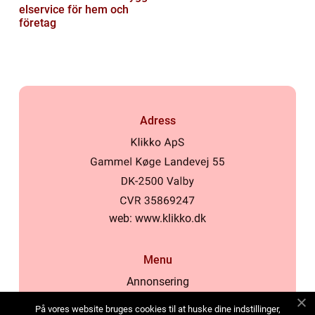
elservice för hem och
företag
Adress
web:
www.klikko.dk
Menu
Annonsering
Om oss
På vores website bruges cookies til at huske dine indstillinger,