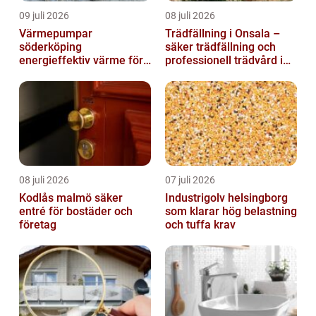
09 juli 2026
08 juli 2026
Värmepumpar
Trädfällning i Onsala –
söderköping
säker trädfällning och
energieffektiv värme för
professionell trädvård i
hus och fritid
kustnära miljö
08 juli 2026
07 juli 2026
Kodlås malmö säker
Industrigolv helsingborg
entré för bostäder och
som klarar hög belastning
företag
och tuffa krav