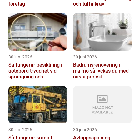
företag
och tuffa krav
30 juni 2026
30 juni 2026
Så fungerar besiktning i
Badrumsrenovering i
göteborg trygghet vid
malmö så lyckas du med
sprängning och
nästa projekt
markarbeten
30 juni 2026
30 juni 2026
Så fungerar kranbil
Avloppsspolning