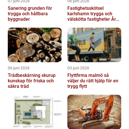
07 juni 2026
06 juni 2026
Sanering grunden för
Fastighetsskötsel
trygga och hållbara
karlshamn trygga och
byggnader
välskötta fastigheter Året
runt
06 juni 2026
03 juni 2026
Trädbeskärning skurup
Flyttfirma malmö så
kunskap för friska och
väljer du rätt hjälp för en
säkra träd
trygg flytt