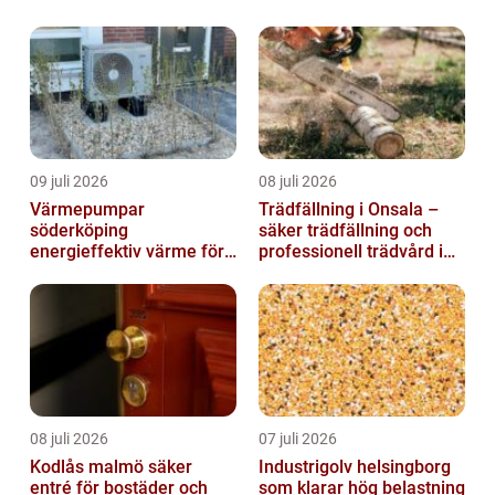
09 juli 2026
08 juli 2026
Värmepumpar
Trädfällning i Onsala –
söderköping
säker trädfällning och
energieffektiv värme för
professionell trädvård i
hus och fritid
kustnära miljö
08 juli 2026
07 juli 2026
Kodlås malmö säker
Industrigolv helsingborg
entré för bostäder och
som klarar hög belastning