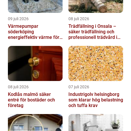
09 juli 2026
08 juli 2026
Värmepumpar
Trädfällning i Onsala –
söderköping
säker trädfällning och
energieffektiv värme för
professionell trädvård i
hus och fritid
kustnära miljö
08 juli 2026
07 juli 2026
Kodlås malmö säker
Industrigolv helsingborg
entré för bostäder och
som klarar hög belastning
företag
och tuffa krav