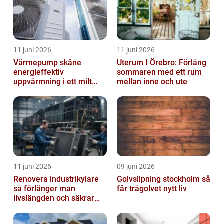
11 juni 2026
11 juni 2026
Värmepump skåne
Uterum I Örebro: Förläng
energieffektiv
sommaren med ett rum
uppvärmning i ett milt
mellan inne och ute
klimat
11 juni 2026
09 juni 2026
Renovera industrikylare
Golvslipning stockholm så
så förlänger man
får trägolvet nytt liv
livslängden och säkrar
driften