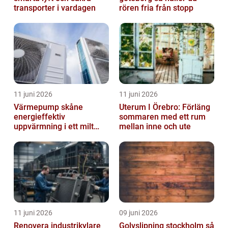
transporter i vardagen
rören fria från stopp
11 juni 2026
11 juni 2026
Värmepump skåne
Uterum I Örebro: Förläng
energieffektiv
sommaren med ett rum
uppvärmning i ett milt
mellan inne och ute
klimat
11 juni 2026
09 juni 2026
Renovera industrikylare
Golvslipning stockholm så