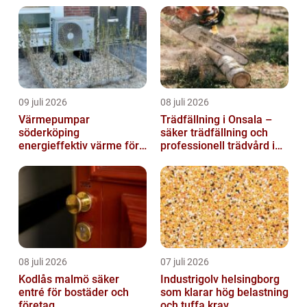
09 juli 2026
08 juli 2026
Värmepumpar
Trädfällning i Onsala –
söderköping
säker trädfällning och
energieffektiv värme för
professionell trädvård i
hus och fritid
kustnära miljö
08 juli 2026
07 juli 2026
Kodlås malmö säker
Industrigolv helsingborg
entré för bostäder och
som klarar hög belastning
företag
och tuffa krav