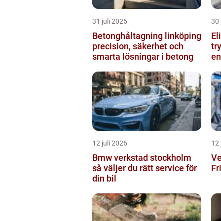
31 juli 2026
30 
Betonghåltagning linköping
El
precision, säkerhet och
tr
smarta lösningar i betong
en
12 juli 2026
12 
Bmw verkstad stockholm
Ve
så väljer du rätt service för
Fr
din bil