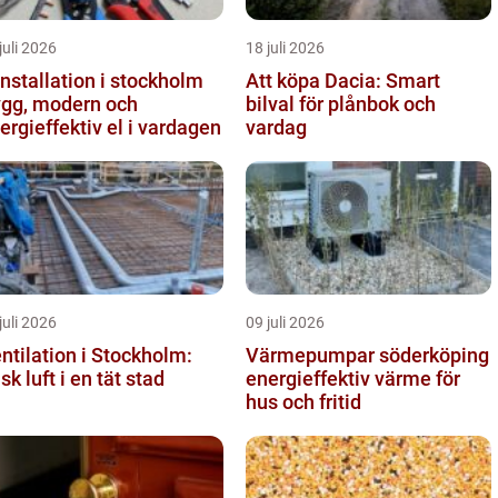
juli 2026
18 juli 2026
installation i stockholm
Att köpa Dacia: Smart
ygg, modern och
bilval för plånbok och
ergieffektiv el i vardagen
vardag
juli 2026
09 juli 2026
ntilation i Stockholm:
Värmepumpar söderköping
isk luft i en tät stad
energieffektiv värme för
hus och fritid