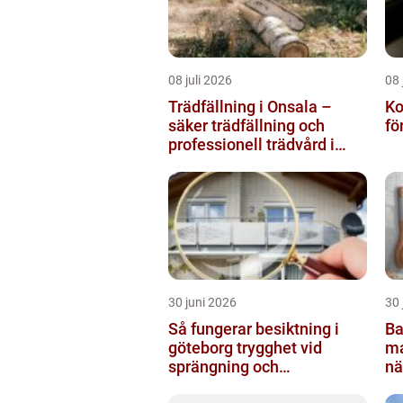
08 juli 2026
08 
Trädfällning i Onsala –
Kodl
säker trädfällning och
fö
professionell trädvård i
kustnära miljö
30 juni 2026
30 
Så fungerar besiktning i
Ba
göteborg trygghet vid
malmö s
sprängning och
nä
markarbeten