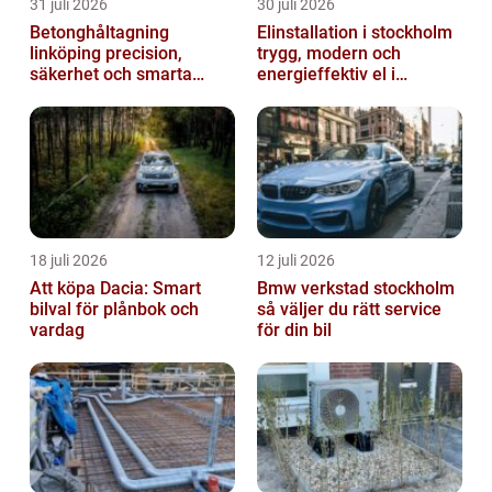
31 juli 2026
30 juli 2026
Betonghåltagning
Elinstallation i stockholm
linköping precision,
trygg, modern och
säkerhet och smarta
energieffektiv el i
lösningar i betong
vardagen
18 juli 2026
12 juli 2026
Att köpa Dacia: Smart
Bmw verkstad stockholm
bilval för plånbok och
så väljer du rätt service
vardag
för din bil