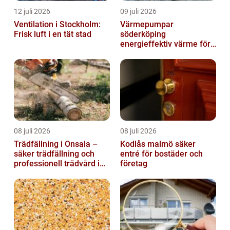
12 juli 2026
09 juli 2026
Ventilation i Stockholm:
Värmepumpar
Frisk luft i en tät stad
söderköping
energieffektiv värme för
hus och fritid
08 juli 2026
08 juli 2026
Trädfällning i Onsala –
Kodlås malmö säker
säker trädfällning och
entré för bostäder och
professionell trädvård i
företag
kustnära miljö