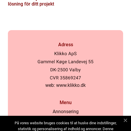
lösning för ditt projekt
Adress
web:
www.klikko.dk
Menu
Annonsering
Om oss
På vores website bruges cookies til at huske dine indstillinger,
Cookies
statistik og personalisering af indhold og annoncer. Denne