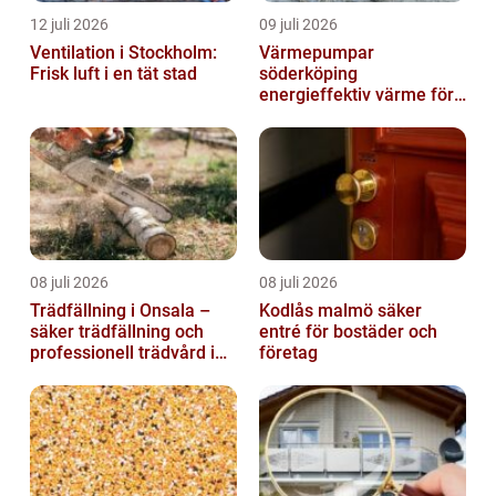
12 juli 2026
09 juli 2026
Ventilation i Stockholm:
Värmepumpar
Frisk luft i en tät stad
söderköping
energieffektiv värme för
hus och fritid
08 juli 2026
08 juli 2026
Trädfällning i Onsala –
Kodlås malmö säker
säker trädfällning och
entré för bostäder och
professionell trädvård i
företag
kustnära miljö