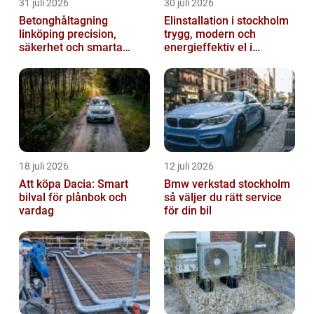
31 juli 2026
30 juli 2026
Betonghåltagning
Elinstallation i stockholm
linköping precision,
trygg, modern och
säkerhet och smarta
energieffektiv el i
lösningar i betong
vardagen
18 juli 2026
12 juli 2026
Att köpa Dacia: Smart
Bmw verkstad stockholm
bilval för plånbok och
så väljer du rätt service
vardag
för din bil