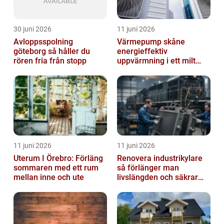
30 juni 2026
11 juni 2026
Avloppsspolning
Värmepump skåne
göteborg så håller du
energieffektiv
rören fria från stopp
uppvärmning i ett milt
klimat
11 juni 2026
11 juni 2026
Uterum I Örebro: Förläng
Renovera industrikylare
sommaren med ett rum
så förlänger man
mellan inne och ute
livslängden och säkrar
driften