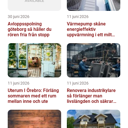
30 juni 2026
11 juni 2026
Avloppsspolning
Värmepump skåne
göteborg så håller du
energieffektiv
rören fria från stopp
uppvärmning i ett milt
klimat
11 juni 2026
11 juni 2026
Uterum I Örebro: Förläng
Renovera industrikylare
sommaren med ett rum
så förlänger man
mellan inne och ute
livslängden och säkrar
driften