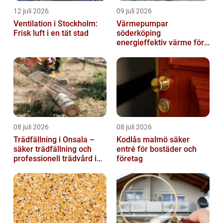
12 juli 2026
09 juli 2026
Ventilation i Stockholm:
Värmepumpar
Frisk luft i en tät stad
söderköping
energieffektiv värme för
hus och fritid
08 juli 2026
08 juli 2026
Trädfällning i Onsala –
Kodlås malmö säker
säker trädfällning och
entré för bostäder och
professionell trädvård i
företag
kustnära miljö