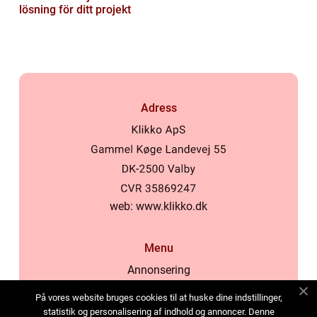
lösning för ditt projekt
Adress
web:
www.klikko.dk
Menu
Annonsering
Om oss
På vores website bruges cookies til at huske dine indstillinger,
Cookies
statistik og personalisering af indhold og annoncer. Denne