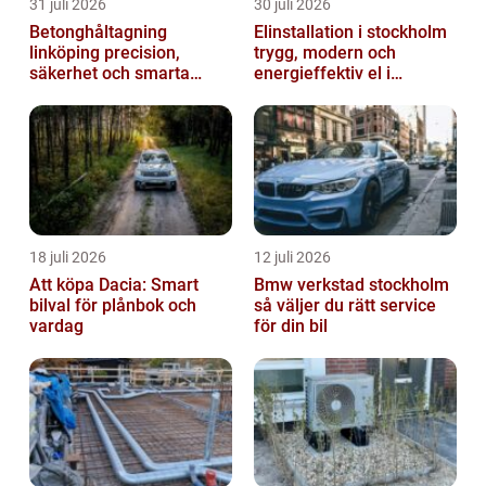
31 juli 2026
30 juli 2026
Betonghåltagning
Elinstallation i stockholm
linköping precision,
trygg, modern och
säkerhet och smarta
energieffektiv el i
lösningar i betong
vardagen
18 juli 2026
12 juli 2026
Att köpa Dacia: Smart
Bmw verkstad stockholm
bilval för plånbok och
så väljer du rätt service
vardag
för din bil