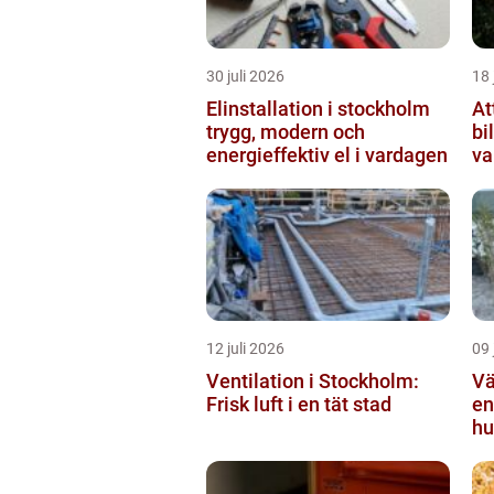
30 juli 2026
18 
Elinstallation i stockholm
At
trygg, modern och
bi
energieffektiv el i vardagen
va
12 juli 2026
09 
Ventilation i Stockholm:
Vä
Frisk luft i en tät stad
en
hu