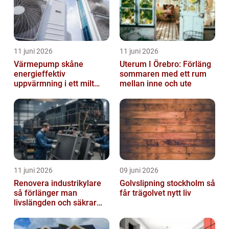
11 juni 2026
11 juni 2026
Värmepump skåne
Uterum I Örebro: Förläng
energieffektiv
sommaren med ett rum
uppvärmning i ett milt
mellan inne och ute
klimat
11 juni 2026
09 juni 2026
Renovera industrikylare
Golvslipning stockholm så
så förlänger man
får trägolvet nytt liv
livslängden och säkrar
driften