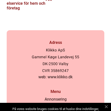
elservice för hem och
företag
Adress
web:
www.klikko.dk
Menu
Annonsering
Om oss
På vores website bruges cookies til at huske dine indstillinger,