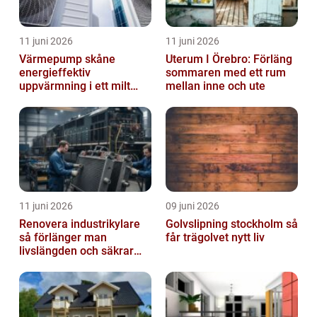
11 juni 2026
11 juni 2026
Värmepump skåne
Uterum I Örebro: Förläng
energieffektiv
sommaren med ett rum
uppvärmning i ett milt
mellan inne och ute
klimat
11 juni 2026
09 juni 2026
Renovera industrikylare
Golvslipning stockholm så
så förlänger man
får trägolvet nytt liv
livslängden och säkrar
driften