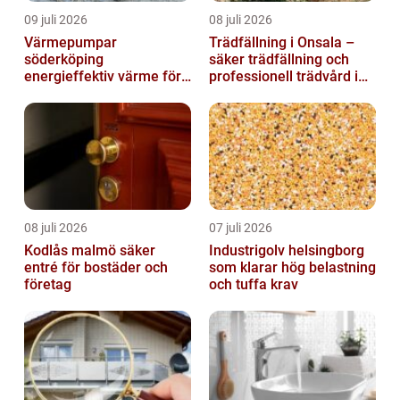
09 juli 2026
08 juli 2026
Värmepumpar
Trädfällning i Onsala –
söderköping
säker trädfällning och
energieffektiv värme för
professionell trädvård i
hus och fritid
kustnära miljö
08 juli 2026
07 juli 2026
Kodlås malmö säker
Industrigolv helsingborg
entré för bostäder och
som klarar hög belastning
företag
och tuffa krav