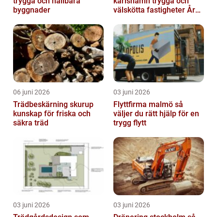
trygga och hållbara
karlshamn trygga och
byggnader
välskötta fastigheter Året
runt
06 juni 2026
03 juni 2026
Trädbeskärning skurup
Flyttfirma malmö så
kunskap för friska och
väljer du rätt hjälp för en
säkra träd
trygg flytt
03 juni 2026
03 juni 2026