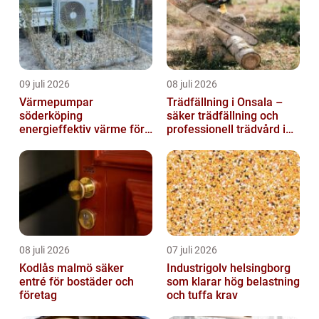
09 juli 2026
08 juli 2026
Värmepumpar
Trädfällning i Onsala –
söderköping
säker trädfällning och
energieffektiv värme för
professionell trädvård i
hus och fritid
kustnära miljö
08 juli 2026
07 juli 2026
Kodlås malmö säker
Industrigolv helsingborg
entré för bostäder och
som klarar hög belastning
företag
och tuffa krav