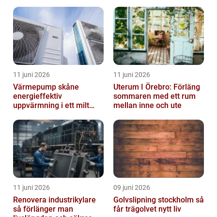
11 juni 2026
11 juni 2026
Värmepump skåne
Uterum I Örebro: Förläng
energieffektiv
sommaren med ett rum
uppvärmning i ett milt
mellan inne och ute
klimat
11 juni 2026
09 juni 2026
Renovera industrikylare
Golvslipning stockholm så
så förlänger man
får trägolvet nytt liv