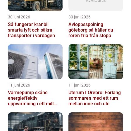
30 juni 2026
30 juni 2026
Så fungerar kranbil
Avloppsspolning
smarta lyft och säkra
göteborg så håller du
transporter i vardagen
rören fria från stopp
11 juni 2026
11 juni 2026
Värmepump skåne
Uterum I Örebro: Förläng
energieffektiv
sommaren med ett rum
uppvärmning i ett milt
mellan inne och ute
klimat