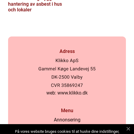
hantering av asbest i hus
och lokaler
Adress
web:
www.klikko.dk
Menu
Annonsering
Om oss
På vores website bruges cookies til at huske dine indstillinger,