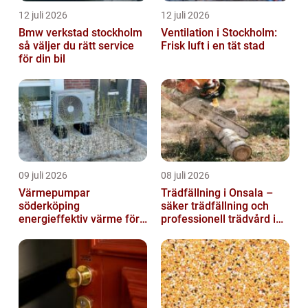
12 juli 2026
12 juli 2026
Bmw verkstad stockholm
Ventilation i Stockholm:
så väljer du rätt service
Frisk luft i en tät stad
för din bil
09 juli 2026
08 juli 2026
Värmepumpar
Trädfällning i Onsala –
söderköping
säker trädfällning och
energieffektiv värme för
professionell trädvård i
hus och fritid
kustnära miljö