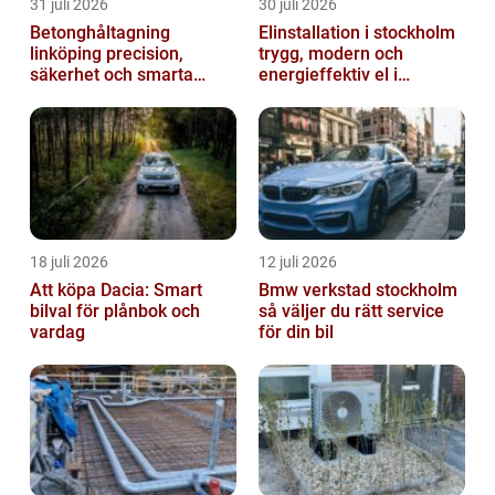
31 juli 2026
30 juli 2026
Betonghåltagning
Elinstallation i stockholm
linköping precision,
trygg, modern och
säkerhet och smarta
energieffektiv el i
lösningar i betong
vardagen
18 juli 2026
12 juli 2026
Att köpa Dacia: Smart
Bmw verkstad stockholm
bilval för plånbok och
så väljer du rätt service
vardag
för din bil