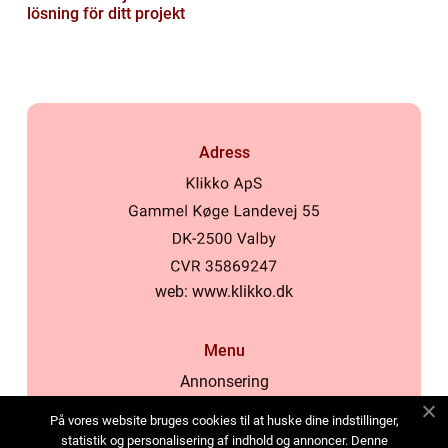
lösning för ditt projekt
Adress
web:
www.klikko.dk
Menu
Annonsering
Om oss
På vores website bruges cookies til at huske dine indstillinger,
Cookies
statistik og personalisering af indhold og annoncer. Denne