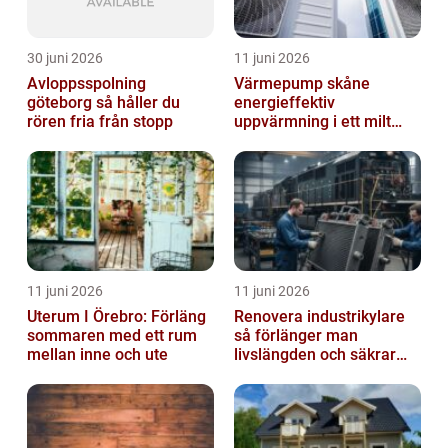
30 juni 2026
11 juni 2026
Avloppsspolning
Värmepump skåne
göteborg så håller du
energieffektiv
rören fria från stopp
uppvärmning i ett milt
klimat
11 juni 2026
11 juni 2026
Uterum I Örebro: Förläng
Renovera industrikylare
sommaren med ett rum
så förlänger man
mellan inne och ute
livslängden och säkrar
driften