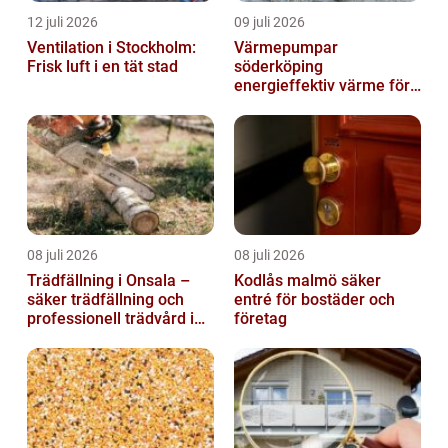
12 juli 2026
09 juli 2026
Ventilation i Stockholm:
Värmepumpar
Frisk luft i en tät stad
söderköping
energieffektiv värme för
hus och fritid
08 juli 2026
08 juli 2026
Trädfällning i Onsala –
Kodlås malmö säker
säker trädfällning och
entré för bostäder och
professionell trädvård i
företag
kustnära miljö