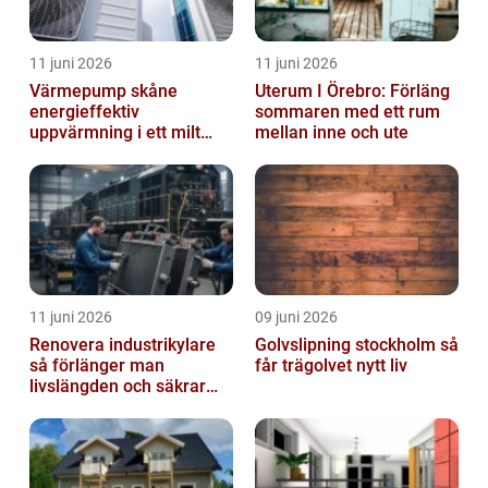
11 juni 2026
11 juni 2026
Värmepump skåne
Uterum I Örebro: Förläng
energieffektiv
sommaren med ett rum
uppvärmning i ett milt
mellan inne och ute
klimat
11 juni 2026
09 juni 2026
Renovera industrikylare
Golvslipning stockholm så
så förlänger man
får trägolvet nytt liv
livslängden och säkrar
driften