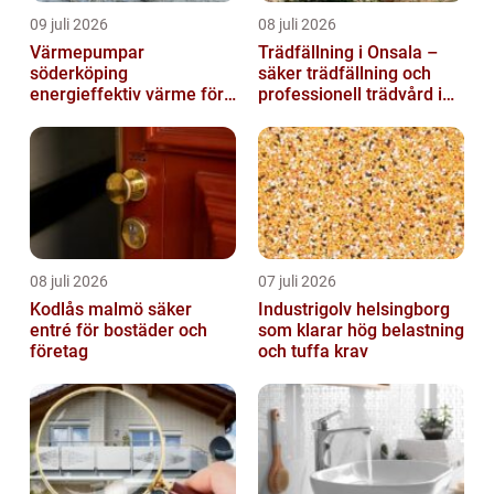
09 juli 2026
08 juli 2026
Värmepumpar
Trädfällning i Onsala –
söderköping
säker trädfällning och
energieffektiv värme för
professionell trädvård i
hus och fritid
kustnära miljö
08 juli 2026
07 juli 2026
Kodlås malmö säker
Industrigolv helsingborg
entré för bostäder och
som klarar hög belastning
företag
och tuffa krav