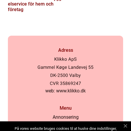
elservice för hem och
företag
Adress
web:
www.klikko.dk
Menu
Annonsering
Om oss
På vores website bruges cookies til at huske dine indstillinger,