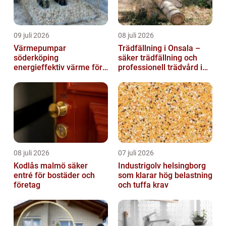
09 juli 2026
08 juli 2026
Värmepumpar
Trädfällning i Onsala –
söderköping
säker trädfällning och
energieffektiv värme för
professionell trädvård i
hus och fritid
kustnära miljö
08 juli 2026
07 juli 2026
Kodlås malmö säker
Industrigolv helsingborg
entré för bostäder och
som klarar hög belastning
företag
och tuffa krav