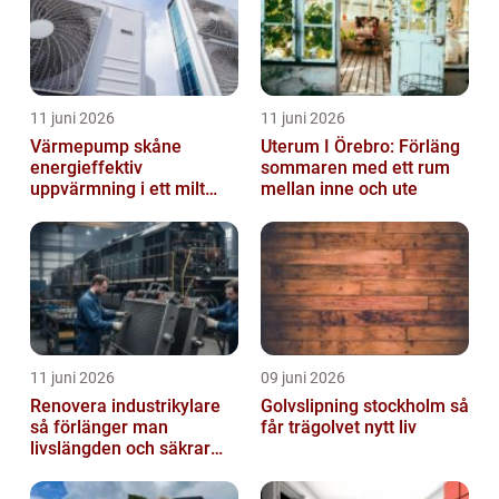
11 juni 2026
11 juni 2026
Värmepump skåne
Uterum I Örebro: Förläng
energieffektiv
sommaren med ett rum
uppvärmning i ett milt
mellan inne och ute
klimat
11 juni 2026
09 juni 2026
Renovera industrikylare
Golvslipning stockholm så
så förlänger man
får trägolvet nytt liv
livslängden och säkrar
driften